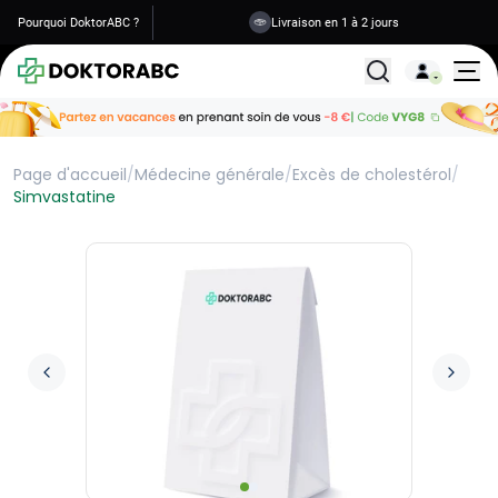
Pourquoi DoktorABC ?
Livraison en 1 à 2 jours
Tous les traitemen
Page d'accueil
/
Médecine générale
/
Excès de cholestérol
/
Simvastatine