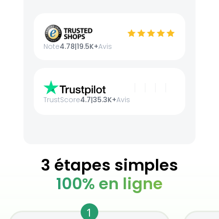
Note
4.78
|
19.5K+
Avis
TrustScore
4.7
|
35.3K+
Avis
3 étapes simples
100% en ligne
1