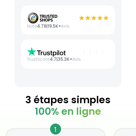
Note
4.78
|
19.5K+
Avis
TrustScore
4.7
|
35.3K+
Avis
3 étapes simples
100% en ligne
1