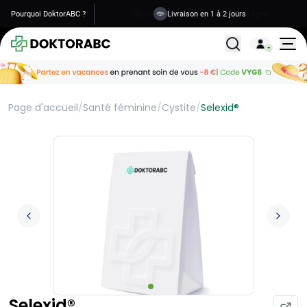
Pourquoi DoktorABC ?
Livraison en 1 à 2 jours
Tous les traitemen
Page d'accueil
/
Santé féminine
/
Cystite
/
Selexid®
Selexid®