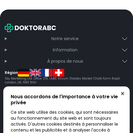
Notre service
Information
À propos de nous
Région
Sky Marketing Ltd. Office 219, LABS Atrium Stables Market Chalk Farm Road
London, UK, NW1 8AH
Nous accordons de l'importance à votre vie
privée
Ce site web utilise des cookies, qui sont nécessaires
au fonctionnement du site web et sont toujours
activés. D'autres cookies destinés à personnaliser le
contenu et les publicités et à analyser l'accès à
Doktorabc.com est une plateforme de mise en relation et n’est pas une