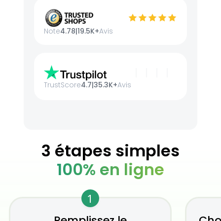
Note
4.78
|
19.5K+
Avis
TrustScore
4.7
|
35.3K+
Avis
3 étapes simples
100% en ligne
1
Remplissez le
Cho