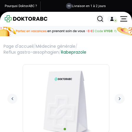
Pourquoi DoktorABC ?
Livraison en 1 à 2 jours
Tous les traitemen
Page d'accueil
/
Médecine générale
/
Reflux gastro-œsophagien
/
Rabeprazole