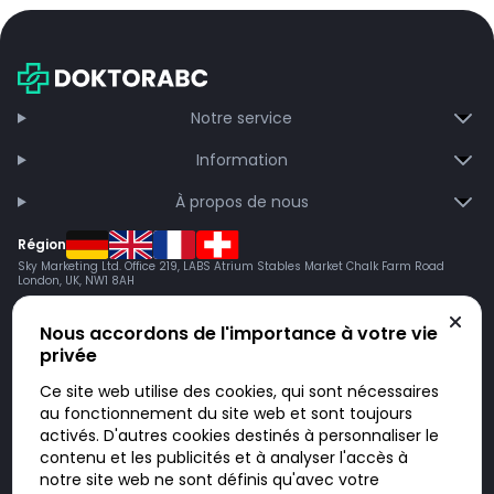
Notre service
Information
À propos de nous
Région
Sky Marketing Ltd. Office 219, LABS Atrium Stables Market Chalk Farm Road
London, UK, NW1 8AH
Nous accordons de l'importance à votre vie
privée
Ce site web utilise des cookies, qui sont nécessaires
au fonctionnement du site web et sont toujours
activés. D'autres cookies destinés à personnaliser le
contenu et les publicités et à analyser l'accès à
Doktorabc.com est une plateforme de mise en relation et n’est pas une
pharmacie en ligne. Nous ne vendons ni ne livrons de médicaments ou
notre site web ne sont définis qu'avec votre
autres produits. Les informations sur les produits, médicaments et prix