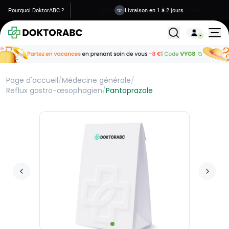
Pourquoi DoktorABC ?
Livraison en 1 à 2 jours
Tous les traitemen
Page d'accueil
/
Médecine générale
/
Reflux gastro-œsophagien
/
Pantoprazole