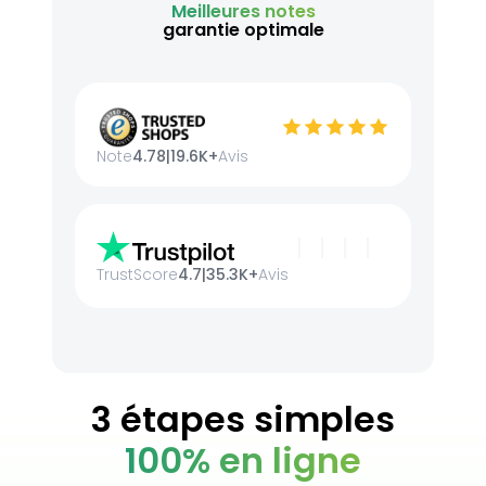
Meilleures notes
garantie optimale
Note
4.78
|
19.6K+
Avis
TrustScore
4.7
|
35.3K+
Avis
3 étapes simples
100% en ligne