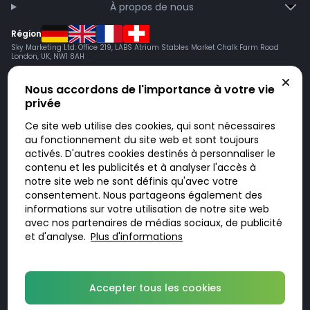
À propos de nous
Région
Sky Marketing Ltd. Office 219, LABS Atrium Stables Market Chalk Farm Road
London, UK, NW1 8AH
Nous accordons de l'importance à votre vie
privée
Ce site web utilise des cookies, qui sont nécessaires
au fonctionnement du site web et sont toujours
activés. D'autres cookies destinés à personnaliser le
contenu et les publicités et à analyser l'accès à
Doktorabc.com est une plateforme de mise en relation et n’est pas une
pharmacie en ligne. Nous ne vendons ni ne livrons de médicaments ou
notre site web ne sont définis qu'avec votre
autres produits. Les informations sur les produits, médicaments et prix
consentement. Nous partageons également des
n’ont pas valeur d’offre. Vous êtes responsable du respect des lois en
vigueur dans votre pays. L’utilisation du site se fait à vos risques et sous
informations sur votre utilisation de notre site web
votre responsabilité. Vous visitez et utilisez ce site de votre propre
avec nos partenaires de médias sociaux, de publicité
initiative.
et d'analyse.
Plus d'informations
© 2026 DoktorABC.com
Accepter tous les cookies