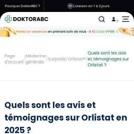
Pourquoi DoktorABC ?
Livraison en 1 à 2 jours
Données sécurisées
Tous les traitemen
Quels sont les avis
Page
Médecine
/
/
Surpoids
/
Orlistat®
/
et témoignages sur
d'accueil
générale
Orlistat ?
Quels sont les avis et
témoignages sur Orlistat en
2025 ?