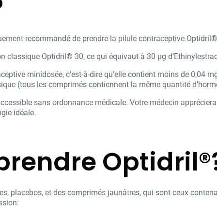
?
iquement recommandé de prendre la pilule contraceptive Optidril®
n classique Optidril® 30, ce qui équivaut à 30 µg d’Ethinylestrad
aceptive minidosée, c'est-à-dire qu’elle contient moins de 0,04 mg 
ique (tous les comprimés contiennent la même quantité d'horm
 accessible sans ordonnance médicale. Votre médecin appréciera
gie idéale.
endre Optidril®
s, placebos, et des comprimés jaunâtres, qui sont ceux contenan
ssion: