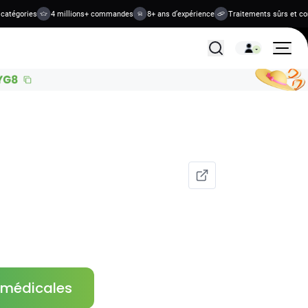
égories
4 millions+ commandes
8+ ans d’expérience
Traitements sûrs et confide
Tous les traitements
s médicales