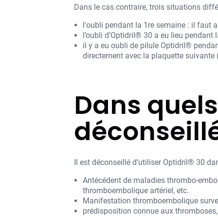
Dans le cas contraire, trois situations dif
l'oubli pendant la 1re semaine : il faut a
l’oubli d’Optidril® 30 a eu lieu pendant
il y a eu oubli de pilule Optidril® pend
directement avec la plaquette suivante
Dans quels 
déconseill
Il est déconseillé d’utiliser Optidril® 30 d
Antécédent de maladies thrombo-emboli
thromboembolique artériel, etc.
Manifestation thromboembolique surven
prédisposition connue aux thromboses,