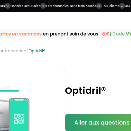
Données sécurisées
Prix abordables, sans frais cachés
1M+ clients
36+ cat
ontraception
/
Optidril®
Optidril®
Aller aux question