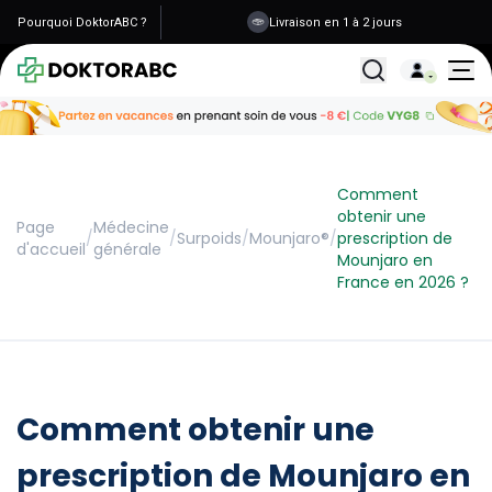
Pourquoi DoktorABC ?
Livraison en 1 à 2 jours
Tous les traitemen
Comment
obtenir une
Page
Médecine
/
/
Surpoids
/
Mounjaro®
/
prescription de
d'accueil
générale
Mounjaro en
France en 2026 ?
Comment obtenir une
prescription de Mounjaro en