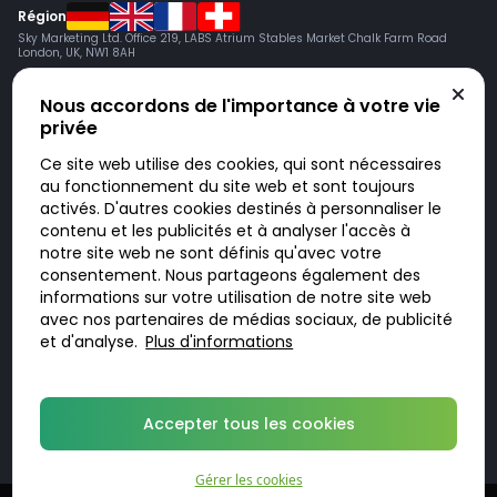
Région
Sky Marketing Ltd. Office 219, LABS Atrium Stables Market Chalk Farm Road
London, UK, NW1 8AH
Nous accordons de l'importance à votre vie
privée
Ce site web utilise des cookies, qui sont nécessaires
au fonctionnement du site web et sont toujours
activés. D'autres cookies destinés à personnaliser le
contenu et les publicités et à analyser l'accès à
Doktorabc.com est une plateforme de mise en relation et n’est pas une
pharmacie en ligne. Nous ne vendons ni ne livrons de médicaments ou
notre site web ne sont définis qu'avec votre
autres produits. Les informations sur les produits, médicaments et prix
consentement. Nous partageons également des
n’ont pas valeur d’offre. Vous êtes responsable du respect des lois en
vigueur dans votre pays. L’utilisation du site se fait à vos risques et sous
informations sur votre utilisation de notre site web
votre responsabilité. Vous visitez et utilisez ce site de votre propre
avec nos partenaires de médias sociaux, de publicité
initiative.
et d'analyse.
Plus d'informations
© 2026 DoktorABC.com
Accepter tous les cookies
Gérer les cookies