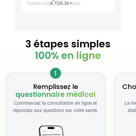
TrustScore
4.7
|
35.3K+
Avis
3 étapes simples
100% en ligne
1
Remplissez le
Cho
questionnaire médical
Commencez la consultation en ligne et
Le mé
répondez aux questions sur votre santé.
étab