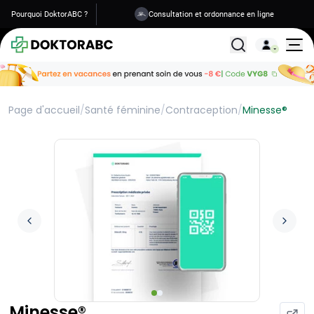
Pourquoi DoktorABC ?
Consultation et ordonnance en ligne
Livraison en 1 à 2 jours
Tous les traitemen
Page d'accueil
/
Santé féminine
/
Contraception
/
Minesse®
Minesse®