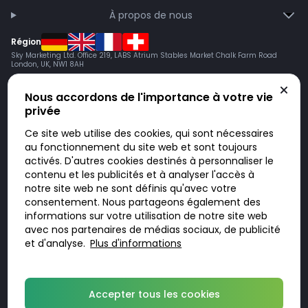
À propos de nous
Région
Sky Marketing Ltd. Office 219, LABS Atrium Stables Market Chalk Farm Road
London, UK, NW1 8AH
Nous accordons de l'importance à votre vie
privée
Ce site web utilise des cookies, qui sont nécessaires
au fonctionnement du site web et sont toujours
activés. D'autres cookies destinés à personnaliser le
contenu et les publicités et à analyser l'accès à
Doktorabc.com est une plateforme de mise en relation et n’est pas une
pharmacie en ligne. Nous ne vendons ni ne livrons de médicaments ou
notre site web ne sont définis qu'avec votre
autres produits. Les informations sur les produits, médicaments et prix
consentement. Nous partageons également des
n’ont pas valeur d’offre. Vous êtes responsable du respect des lois en
vigueur dans votre pays. L’utilisation du site se fait à vos risques et sous
informations sur votre utilisation de notre site web
votre responsabilité. Vous visitez et utilisez ce site de votre propre
avec nos partenaires de médias sociaux, de publicité
initiative.
et d'analyse.
Plus d'informations
© 2026 DoktorABC.com
Accepter tous les cookies