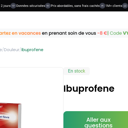
ours
Données sécurisées
Prix abordables, sans frais cachés
1M+ clients
36+
e
/
Douleur
/
Ibuprofene
En stock
Ibuprofene
Aller aux
questions