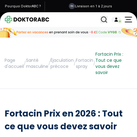
Pourquoi DoktorABC ?
Livraison en 1 à 2 jours
Tous les traitemen
Fortacin Prix :
Page
Santé
Éjaculation
Fortacin
Tout ce que
/
/
/
/
d'accueil
masculine
précoce
spray
vous devez
savoir
Fortacin Prix en 2026 : Tout
ce que vous devez savoir