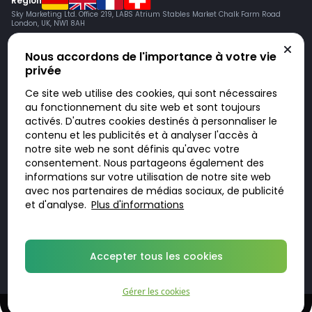
Région
Sky Marketing Ltd. Office 219, LABS Atrium Stables Market Chalk Farm Road
London, UK, NW1 8AH
Nous accordons de l'importance à votre vie
privée
Ce site web utilise des cookies, qui sont nécessaires
au fonctionnement du site web et sont toujours
activés. D'autres cookies destinés à personnaliser le
contenu et les publicités et à analyser l'accès à
Doktorabc.com est une plateforme de mise en relation et n’est pas une
pharmacie en ligne. Nous ne vendons ni ne livrons de médicaments ou
notre site web ne sont définis qu'avec votre
autres produits. Les informations sur les produits, médicaments et prix
consentement. Nous partageons également des
n’ont pas valeur d’offre. Vous êtes responsable du respect des lois en
vigueur dans votre pays. L’utilisation du site se fait à vos risques et sous
informations sur votre utilisation de notre site web
votre responsabilité. Vous visitez et utilisez ce site de votre propre
avec nos partenaires de médias sociaux, de publicité
initiative.
et d'analyse.
Plus d'informations
© 2026 DoktorABC.com
Accepter tous les cookies
Gérer les cookies
Traitements sûrs et confidentiels