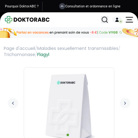
Pourquoi DoktorABC ?
Consultation et ordonnance en ligne
Livraison en 1 à 2 jours
Tous les traitemen
Page d'accueil
/
Maladies sexuellement transmissibles
/
Trichomonase
/
Flagyl