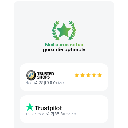
Meilleures notes
garantie optimale
Note
4.78
|
19.6K+
Avis
TrustScore
4.7
|
35.3K+
Avis