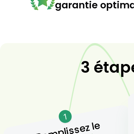
garantie optim
3 étap
1
Remplissez le