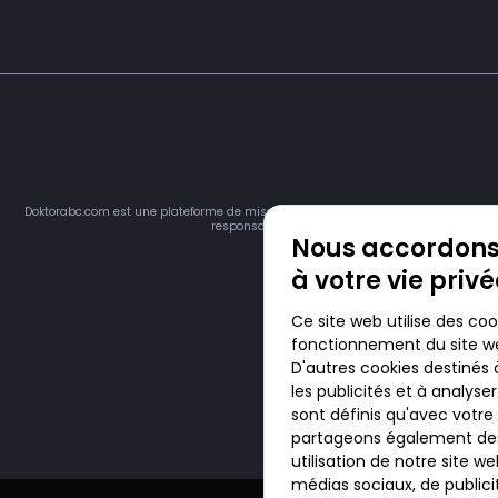
Doktorabc.com est une plateforme de mise en relation et n’est pas une pharmacie 
responsable du respect des lois en vigueur dans vot
Nous accordons
à votre vie priv
Ce site web utilise des coo
fonctionnement du site we
D'autres cookies destinés 
les publicités et à analyse
sont définis qu'avec votr
partageons également des
utilisation de notre site 
médias sociaux, de publici