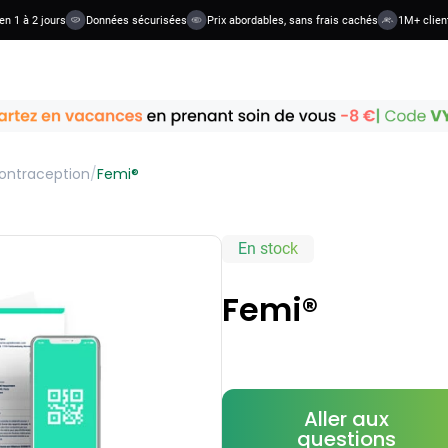
n 1 à 2 jours
Données sécurisées
Prix abordables, sans frais cachés
1M+ client
ontraception
/
Femi®
En stock
Femi®
Aller aux
questions