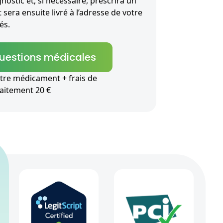
nostic et, si nécessaire, prescrira un
sera ensuite livré à l’adresse de votre
és.
questions médicales
tre médicament + frais de
raitement 20 €