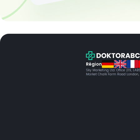
Région
Sky Marketing Ltd. Office 219, LA
Market Chalk Farm Road London,