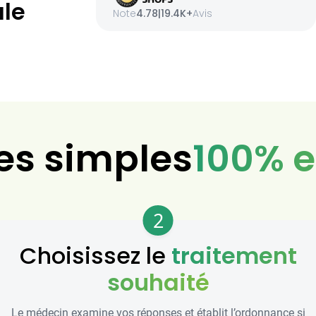
ale
Note
4.78
|
19.4K+
Avis
es simples
100% e
2
Choisissez le
traitement
souhaité
Le médecin examine vos réponses et établit l’ordonnance si