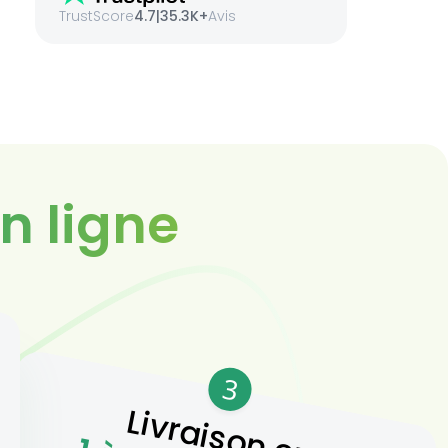
TrustScore
4.7
|
35.3K+
Avis
n ligne
3
Livraison en