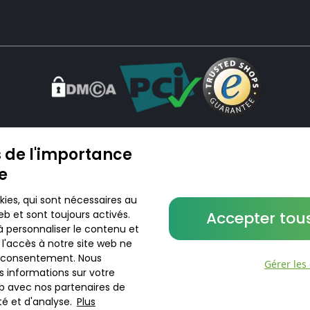
en ligne. Nous ne vendons ni ne livrons de médicaments ou autres produits. Les infor
re pays. L’utilisation du site se fait à vos risques et sous votre responsabilité. Vous vis
 de l'importance
ée
kies, qui sont nécessaires au
b et sont toujours activés.
Accepter tous
© 2026 DoktorABC.com
à personnaliser le contenu et
r l'accès à notre site web ne
e consentement. Nous
Gérer les
 informations sur votre
web avec nos partenaires de
té et d'analyse.
Plus