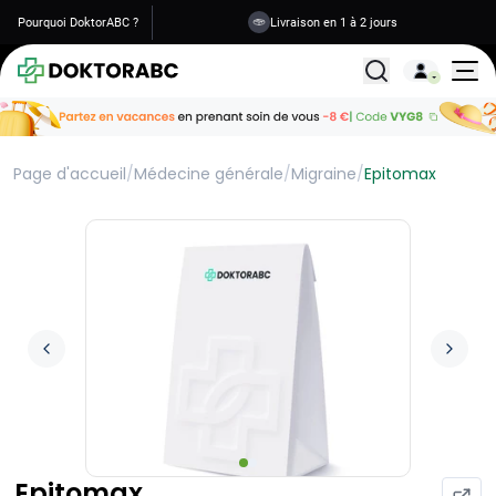
Pourquoi DoktorABC ?
Livraison en 1 à 2 jours
Tous les traitemen
Page d'accueil
/
Médecine générale
/
Migraine
/
Epitomax
Epitomax