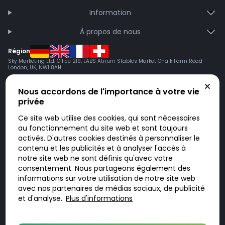
Information
À propos de nous
Région
Sky Marketing Ltd. Office 219, LABS Atrium Stables Market Chalk Farm Road
London, UK, NW1 8AH
Nous accordons de l'importance à votre vie
privée
Ce site web utilise des cookies, qui sont nécessaires
au fonctionnement du site web et sont toujours
activés. D'autres cookies destinés à personnaliser le
contenu et les publicités et à analyser l'accès à
Doktorabc.com est une plateforme de mise en relation et n’est pas une
pharmacie en ligne. Nous ne vendons ni ne livrons de médicaments ou
notre site web ne sont définis qu'avec votre
autres produits. Les informations sur les produits, médicaments et prix
consentement. Nous partageons également des
n’ont pas valeur d’offre. Vous êtes responsable du respect des lois en
vigueur dans votre pays. L’utilisation du site se fait à vos risques et sous
informations sur votre utilisation de notre site web
votre responsabilité. Vous visitez et utilisez ce site de votre propre
avec nos partenaires de médias sociaux, de publicité
initiative.
et d'analyse.
Plus d'informations