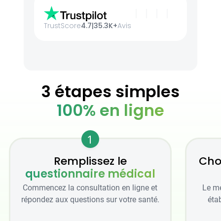
TrustScore
4.7
|
35.3K+
Avis
3 étapes simples
100% en ligne
1
Remplissez le
Cho
questionnaire médical
Commencez la consultation en ligne et
Le mé
répondez aux questions sur votre santé.
étab