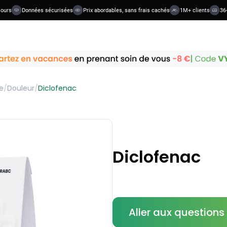
s
Données sécurisées
Prix abordables, sans frais cachés
1M+ clients
36+ ca
e
/
Douleur
/
Diclofenac
Diclofenac
Aller aux question