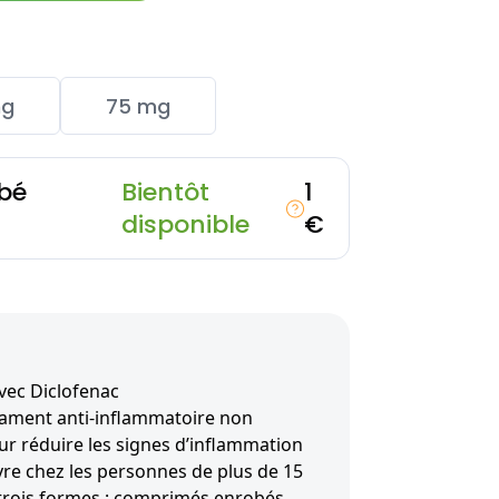
mg
75 mg
bé
Bientôt
1
disponible
€
vec Diclofenac
cament anti-inflammatoire non
our réduire les signes d’inflammation
vre chez les personnes de plus de 15
s trois formes : comprimés enrobés