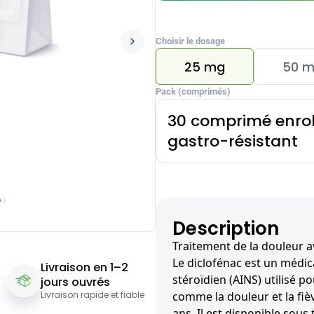
Choisir le dosage
25 mg
50 
Pack (comprimés)
30 comprimé enro
gastro-résistant
Description
Traitement de la douleur a
Le diclofénac est un médi
Livraison en 1–2
stéroïdien (AINS) utilisé p
jours ouvrés
Livraison rapide et fiable
comme la douleur et la fiè
ans. Il est disponible sou