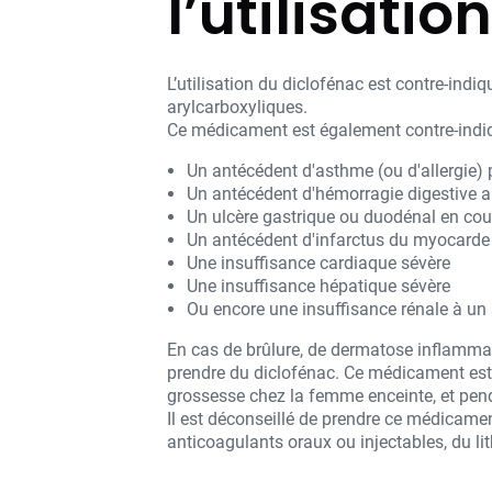
l’utilisatio
L’utilisation du diclofénac est contre-ind
arylcarboxyliques.
Ce médicament est également contre-indiq
Un antécédent d'asthme (ou d'allergie) p
Un antécédent d'hémorragie digestive a
Un ulcère gastrique ou duodénal en cour
Un antécédent d'infarctus du myocarde o
Une insuffisance cardiaque sévère
Une insuffisance hépatique sévère
Ou encore une insuffisance rénale à un
En cas de brûlure, de dermatose inflammat
prendre du diclofénac. Ce médicament est p
grossesse chez la femme enceinte, et penda
Il est déconseillé de prendre ce médicam
anticoagulants oraux ou injectables, du l