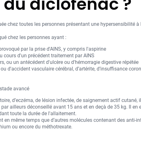
n du diclofénac ?
iquée chez toutes les personnes présentant une hypersensibilité 
ué chez les personnes ayant :
rovoqué par la prise d'AINS, y compris l'aspirine
u cours d'un précédent traitement par AINS
s, ou un antécédent d'ulcère ou d'hémorragie digestive répétée
u d'accident vasculaire cérébral, d’artérite, d’insuffisance coro
 stade avancé
oire, d’eczéma, de lésion infectée, de saignement actif cutané,
ar ailleurs déconseillé avant 15 ans et en deçà de 35 kg. Il en 
nt toute la durée de l'allaitement.
ent en même temps que d’autres molécules contenant des anti-in
ithium ou encore du méthotrexate.