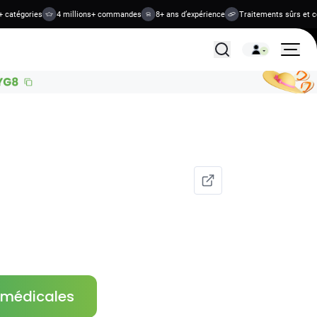
tégories
4 millions+ commandes
8+ ans d’expérience
Traitements sûrs et confi
Tous les traitements
s médicales