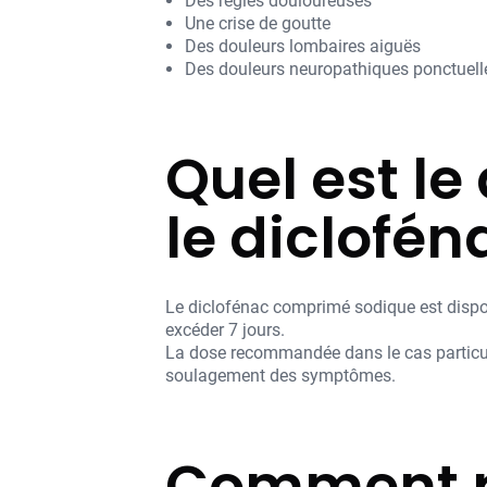
Des règles douloureuses
Une crise de goutte
Des douleurs lombaires aiguës
Des douleurs neuropathiques ponctuell
Quel est l
le diclofén
Le diclofénac comprimé sodique est disponi
excéder 7 jours.
La dose recommandée dans le cas particulie
soulagement des symptômes.
Comment p