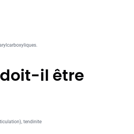
 arylcarboxyliques.
oit-il être
iculation), tendinite