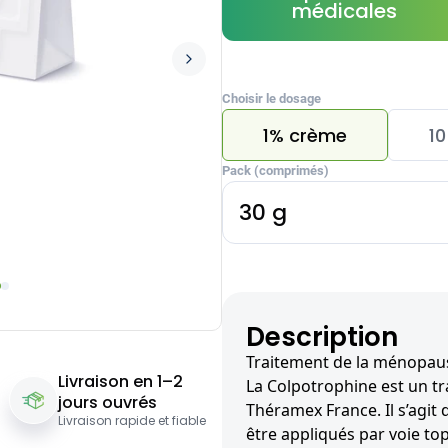
médicales
Choisir le dosage
1% crème
10
Pack (comprimés)
30 g
Description
Traitement de la ménopau
Livraison en 1–2
La Colpotrophine est un t
jours ouvrés
Théramex France. Il s’agit
Livraison rapide et fiable
être appliqués par voie to