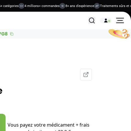
tégories
4 millions+ commandes
8+ ans d’expérience
Traitements sûrs et confi
Tous les traitements
e
Vous payez votre médicament + frais