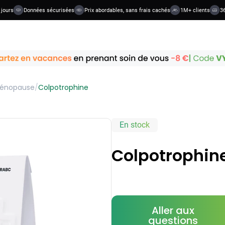
rs
Données sécurisées
Prix abordables, sans frais cachés
1M+ clients
36+ ca
énopause
/
Colpotrophine
En stock
Colpotrophin
Aller aux
questions