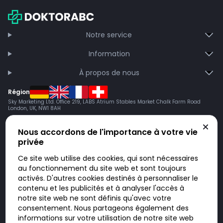
Notre service
Information
À propos de nous
Région
Sky Marketing Ltd. Office 219, LABS Atrium Stables Market Chalk Farm Road
London, UK, NW1 8AH
Nous accordons de l'importance à votre vie
privée
Ce site web utilise des cookies, qui sont nécessaires
au fonctionnement du site web et sont toujours
activés. D'autres cookies destinés à personnaliser le
contenu et les publicités et à analyser l'accès à
Doktorabc.com est une plateforme de mise en relation et n’est pas une
pharmacie en ligne. Nous ne vendons ni ne livrons de médicaments ou
notre site web ne sont définis qu'avec votre
autres produits. Les informations sur les produits, médicaments et prix
consentement. Nous partageons également des
n’ont pas valeur d’offre. Vous êtes responsable du respect des lois en
vigueur dans votre pays. L’utilisation du site se fait à vos risques et sous
informations sur votre utilisation de notre site web
votre responsabilité. Vous visitez et utilisez ce site de votre propre