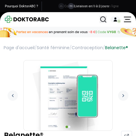
Pourquoi DoktorABC ?
Livraison en 1 à 2 jours
Tous les traitemen
Page d'accueil
/
Santé féminine
/
Contraception
/
Belanette®
Belanette®