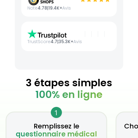
Note
4.78
|
19.4K+
Avis
TrustScore
4.7
|
35.3K+
Avis
3 étapes simples
100% en ligne
1
Remplissez le
Cho
questionnaire médical