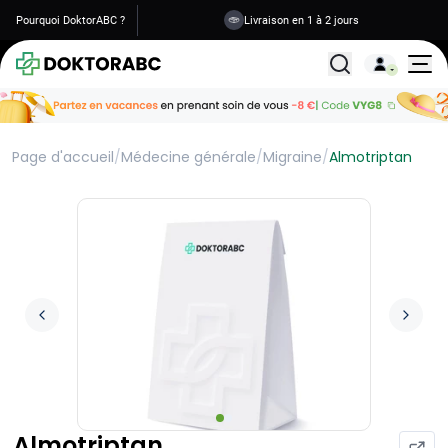
Pourquoi DoktorABC ?
Livraison en 1 à 2 jours
Tous les traitemen
Page d'accueil
/
Médecine générale
/
Migraine
/
Almotriptan
Almotriptan