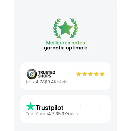
Meilleures notes
garantie optimale
Note
4.78
|
19.4K+
Avis
TrustScore
4.7
|
35.3K+
Avis