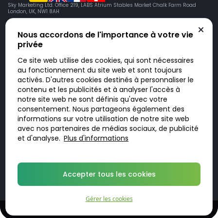
Sky Marketing Ltd. Office 219, LABS Atrium Stables Market Chalk Farm Road
London, UK, NW1 8AH
Nous accordons de l'importance à votre vie
privée
Ce site web utilise des cookies, qui sont nécessaires
au fonctionnement du site web et sont toujours
activés. D'autres cookies destinés à personnaliser le
contenu et les publicités et à analyser l'accès à
Doktorabc.com est une plateforme de mise en relation et n’est pas une
pharmacie en ligne. Nous ne vendons ni ne livrons de médicaments ou
notre site web ne sont définis qu'avec votre
autres produits. Les informations sur les produits, médicaments et prix
consentement. Nous partageons également des
n’ont pas valeur d’offre. Vous êtes responsable du respect des lois en
vigueur dans votre pays. L’utilisation du site se fait à vos risques et sous
informations sur votre utilisation de notre site web
votre responsabilité. Vous visitez et utilisez ce site de votre propre
avec nos partenaires de médias sociaux, de publicité
initiative.
et d'analyse.
Plus d'informations
© 2026 DoktorABC.com
Accepter tous les cookies
Gérer les cookies
Traitements sûrs et confidentiels