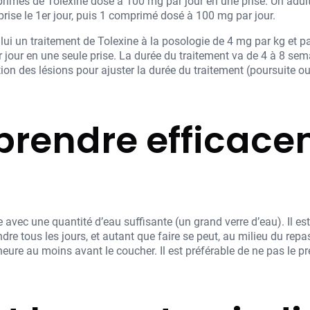
rimés de Tolexine dosé à 100 mg par jour en une prise. Un adul
ise le 1er jour, puis 1 comprimé dosé à 100 mg par jour.
lui un traitement de Tolexine à la posologie de 4 mg par kg et pa
jour en une seule prise. La durée du traitement va de 4 à 8 sema
tion des lésions pour ajuster la durée du traitement (poursuite ou 
rendre efficace
 avec une quantité d’eau suffisante (un grand verre d’eau). Il es
ndre tous les jours, et autant que faire se peut, au milieu du rep
heure au moins avant le coucher. Il est préférable de ne pas le p