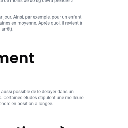
te de moins de 60 kg devra prendre 2
r jour. Ainsi, par exemple, pour un enfant
ines en moyenne. Après quoi, il revient à
arrêt).
ment
t aussi possible de le délayer dans un
as. Certaines études stipulent une meilleure
rendre en position allongée.