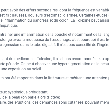
eut avoir des effets secondaires, dont la fréquence est variabl
estifs : nausées, douleurs d'estomac, diarrhée. Certaines études 
ne inflammation du pancréas et du côlon. La Tolexine peut aussi 
 hépatique.
entraîner une inflammation de la bouche et notamment de la lang
rolongé avec la muqueuse de l'œsophage, c’est pourquoi il est t
progression dans le tube digestif. Il n’est pas conseillé de l’ingé
ilisant du médicament Tolexine, il n’est pas recommandé de s’exp
urte période. On peut observer une hyperpigmentation de la pea
 une exposition au soleil.
s ont été rapportés dans la littérature et méritent une attention 
teux systémique préexistant,
de la peau (on parle alors d’ictère)
caire, des éruptions, des démangeaisons cutanées, pouvant mêm