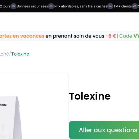
urs
Données sécurisées
Prix abordables, sans frais cachés
1M+ clients
36+ c
Acné
/
Tolexine
Tolexine
Aller aux question