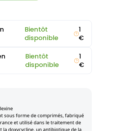
en
Bientôt
1
disponible
€
en
Bientôt
1
disponible
€
lexine
nt sous forme de comprimés, fabriqué
France et utilisé dans le traitement de
st la doxycycline, un antibiotique de la