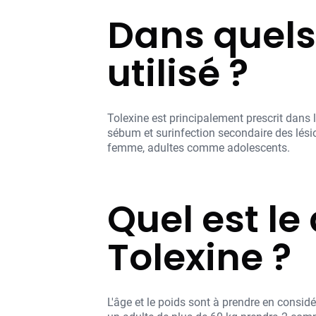
Dans quels
utilisé ?
Tolexine est principalement prescrit dans l
sébum et surinfection secondaire des lésio
femme, adultes comme adolescents.
Quel est l
Tolexine ?
L'âge et le poids sont à prendre en consi