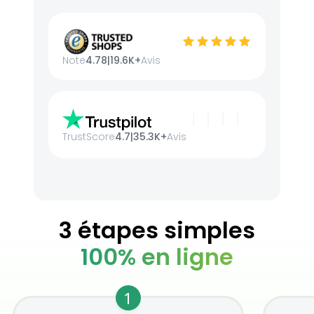
Note
4.78
|
19.6K+
Avis
TrustScore
4.7
|
35.3K+
Avis
3 étapes simples
100% en ligne
1