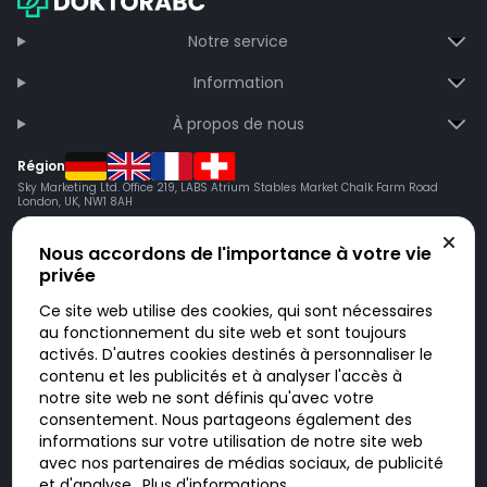
Notre service
Information
À propos de nous
Région
Sky Marketing Ltd. Office 219, LABS Atrium Stables Market Chalk Farm Road
London, UK, NW1 8AH
Nous accordons de l'importance à votre vie
privée
Ce site web utilise des cookies, qui sont nécessaires
au fonctionnement du site web et sont toujours
activés. D'autres cookies destinés à personnaliser le
contenu et les publicités et à analyser l'accès à
Doktorabc.com est une plateforme de mise en relation et n’est pas une
pharmacie en ligne. Nous ne vendons ni ne livrons de médicaments ou
notre site web ne sont définis qu'avec votre
autres produits. Les informations sur les produits, médicaments et prix
consentement. Nous partageons également des
n’ont pas valeur d’offre. Vous êtes responsable du respect des lois en
vigueur dans votre pays. L’utilisation du site se fait à vos risques et sous
informations sur votre utilisation de notre site web
votre responsabilité. Vous visitez et utilisez ce site de votre propre
avec nos partenaires de médias sociaux, de publicité
initiative.
et d'analyse.
Plus d'informations