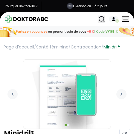
Pourquoi DoktorABC ?
Livraison en 1 à 2 jours
Tous les traitemen
Page d'accueil
/
Santé féminine
/
Contraception
/
Minidril®
Minidril®