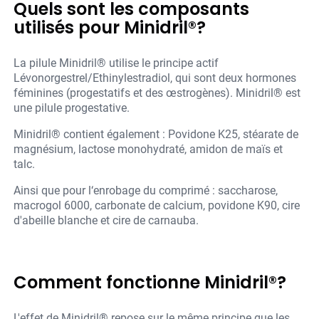
Quels sont les composants
utilisés pour Minidril®?
La pilule Minidril® utilise le principe actif
Lévonorgestrel/Ethinylestradiol, qui sont deux hormones
féminines (progestatifs et des œstrogènes). Minidril® est
une pilule progestative.
Minidril® contient également : Povidone K25, stéarate de
magnésium, lactose monohydraté, amidon de maïs et
talc.
Ainsi que pour l‘enrobage du comprimé : saccharose,
macrogol 6000, carbonate de calcium, povidone K90, cire
d'abeille blanche et cire de carnauba.
Comment fonctionne Minidril®?
L'effet de Minidril® repose sur le même principe que les