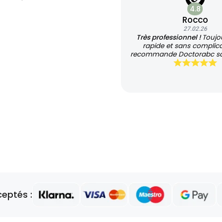
4.8
Rocco
27.02.26
Très professionnel !
Toujou
rapide et sans complica
recommande Doctorabc san
eptés :