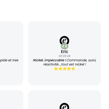
4.8
Eric
02.03.26
apide et tres
Nickel, impeccable !
Commande, suivi,
réactivité....tout est nickel !