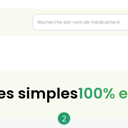
es simples
100% e
2