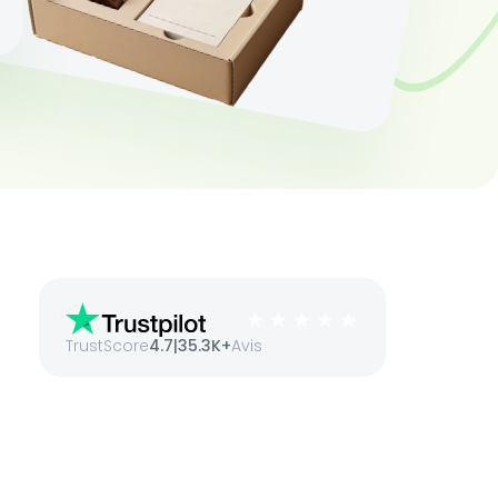
TrustScore
4.7
|
35.3K+
Avis