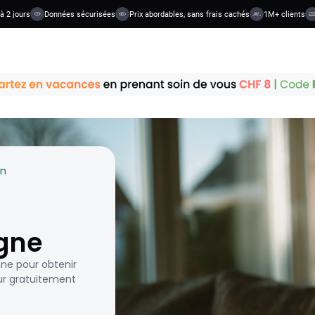
ours
Données sécurisées
Prix abordables, sans frais cachés
1M+ clients
36+
on
igne
gne pour obtenir
ur gratuitement