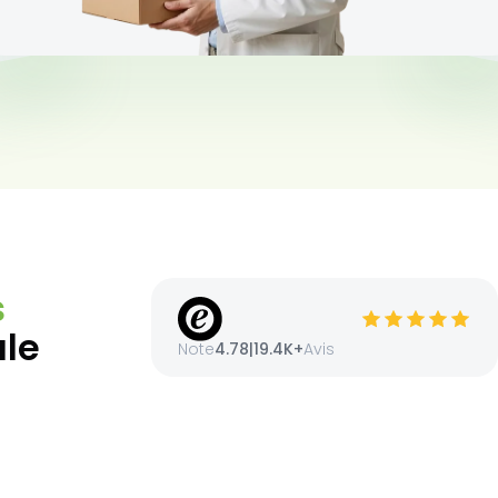
s
ale
Note
4.78
|
19.4K+
Avis