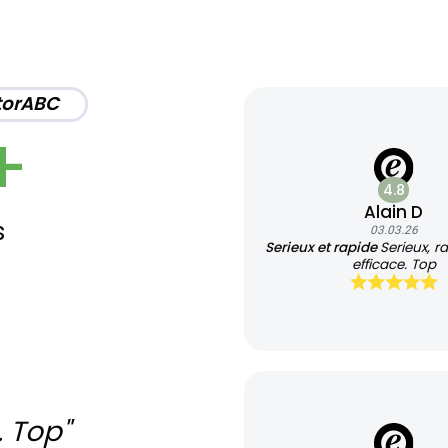
torABC
+
4.8
Alain D
s
03.03.26
Serieux et rapide
Serieux, r
efficace. Top
. Top"