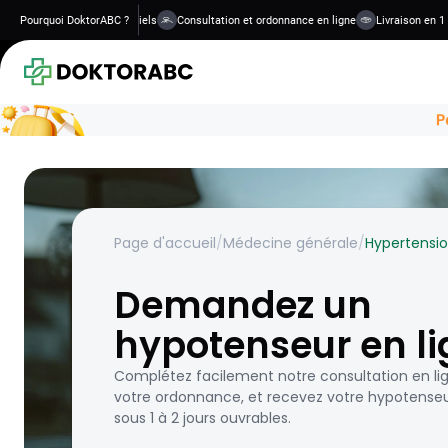
ments sûrs et confidentiels
Pourquoi DoktorABC ?
Consultation et ordonnance en ligne
Livraison en 1 à 2 j
Page d'accueil
/
Médecine générale
/
Hypertensi
Demandez un
hypotenseur en l
Complétez facilement notre consultation en li
votre ordonnance, et recevez votre hypotense
sous 1 à 2 jours ouvrables.