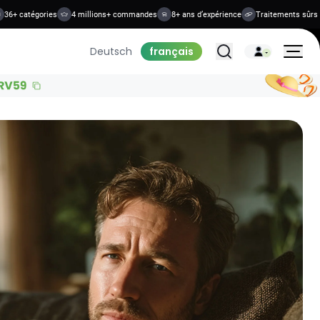
 catégories
4 millions+ commandes
8+ ans d’expérience
Traitements sûrs et co
Tous les traitements
Deutsch
français