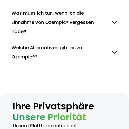
Was muss ich tun, wenn ich die
Einnahme von Ozempic® vergessen
habe?
Welche Alternativen gibt es zu
Weniger als 5 Tage her
: Injizieren Sie die Dosis
Ozempic®?
sobald möglich, dann weiter am gewohnten
Wochentag
Mehr als 5 Tage her
: Überspringen Sie die
vergessene Dosis und machen Sie am
nächsten planmässigen Tag normal weiter
Ihre Privatsphäre
Unsere Priorität
Unsere Plattform entspricht