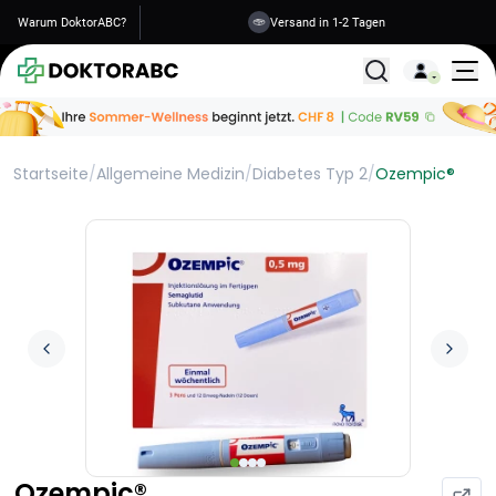
Warum DoktorABC?
Sichere Informationen
Alle Behandlunge
Startseite
/
Allgemeine Medizin
/
Diabetes Typ 2
/
Ozempic®
Ozempic®