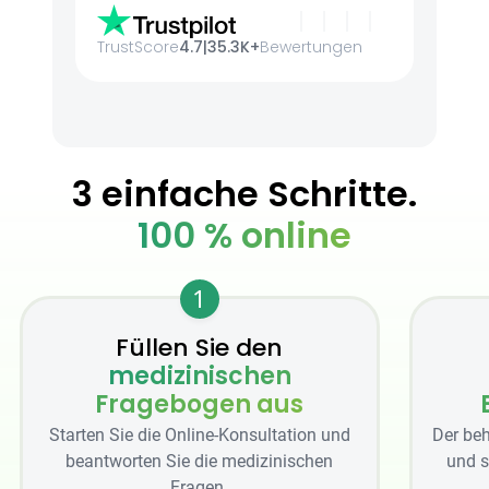
TrustScore
4.7
|
35.3K+
Bewertungen
3 einfache Schritte.
100 % online
1
Füllen Sie den
medizinischen
Fragebogen aus
Starten Sie die Online-Konsultation und
Der beh
beantworten Sie die medizinischen
und s
Fragen.