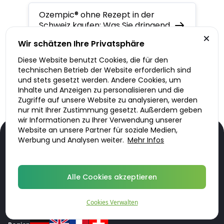
Ozempic® ohne Rezept in der
Schweiz kaufen: Was Sie dringend
bedenken sollten
Wir schätzen Ihre Privatsphäre
Diese Website benutzt Cookies, die für den
Diabetes mellitus Typ 2
technischen Betrieb der Website erforderlich sind
verstehen: Ursachen, Symptome,
und stets gesetzt werden. Andere Cookies, um
Prävention und Behandlung
Inhalte und Anzeigen zu personalisieren und die
Zugriffe auf unsere Website zu analysieren, werden
nur mit Ihrer Zustimmung gesetzt. Außerdem geben
wir Informationen zu Ihrer Verwendung unserer
Website an unsere Partner für soziale Medien,
Werbung und Analysen weiter.
Mehr Infos
Unser Service
Alle Cookies akzeptieren
Informationen
Cookies Verwalten
Über DoktorABC