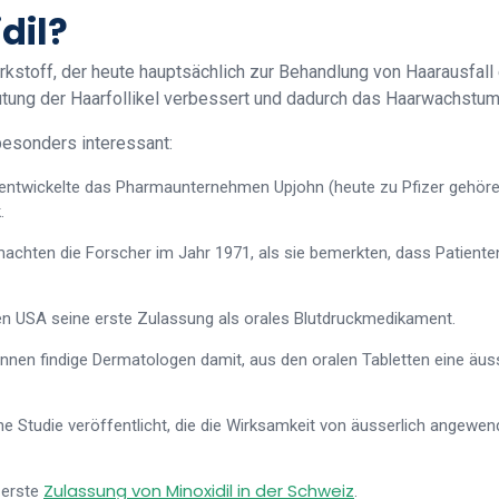
dil?
irkstoff, der heute hauptsächlich zur Behandlung von Haarausfall
lutung der Haarfollikel verbessert und dadurch das Haarwachstum
besonders interessant:
entwickelte das Pharmaunternehmen Upjohn (heute zu Pfizer gehörend
.
chten die Forscher im Jahr 1971, als sie bemerkten, dass Patiente
en USA seine erste Zulassung als orales Blutdruckmedikament.
nnen findige Dermatologen damit, aus den oralen Tabletten eine äu
he Studie veröffentlicht, die die Wirksamkeit von äusserlich angewe
Zulassung von Minoxidil in der Schweiz
e erste
.