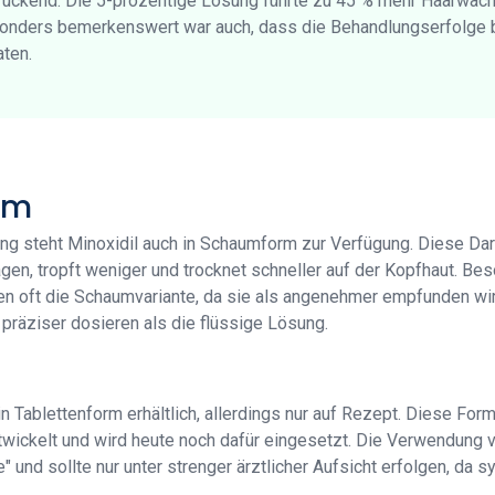
uckend: Die 5-prozentige Lösung führte zu 45 % mehr Haarwach
sonders bemerkenswert war auch, dass die Behandlungserfolge 
aten.
um
sung steht Minoxidil auch in Schaumform zur Verfügung. Diese Da
tragen, tropft weniger und trocknet schneller auf der Kopfhaut. 
en oft die Schaumvariante, da sie als angenehmer empfunden wi
 präziser dosieren als die flüssige Lösung.
in Tablettenform erhältlich, allerdings nur auf Rezept. Diese For
wickelt und wird heute noch dafür eingesetzt. Die Verwendung 
se" und sollte nur unter strenger ärztlicher Aufsicht erfolgen, 