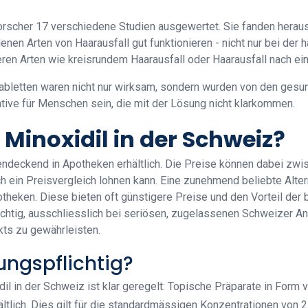
orscher 17 verschiedene Studien ausgewertet. Sie fanden heraus
nen Arten von Haarausfall gut funktionieren - nicht nur bei der h
eren Arten wie kreisrundem Haarausfall oder Haarausfall nach ei
letten waren nicht nur wirksam, sondern wurden von den gesund
ative für Menschen sein, die mit der Lösung nicht klarkommen.
Minoxidil in der Schweiz?
chendeckend in Apotheken erhältlich. Die Preise können dabei z
 ein Preisvergleich lohnen kann. Eine zunehmend beliebte Altern
otheken. Diese bieten oft günstigere Preise und den Vorteil de
chtig, ausschliesslich bei seriösen, zugelassenen Schweizer An
kts zu gewährleisten.
ungspflichtig?
xidil in der Schweiz ist klar geregelt: Topische Präparate in Fo
ltlich. Dies gilt für die standardmässigen Konzentrationen von 2