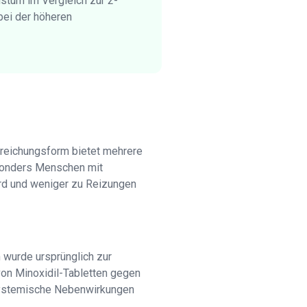
stum im Vergleich zur 2-
bei der höheren
rreichungsform bietet mehrere
Besonders Menschen mit
rd und weniger zu Reizungen
m wurde ursprünglich zur
von Minoxidil-Tabletten gegen
da systemische Nebenwirkungen