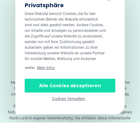
Privatsphäre
Diese Website benutzt Cookies, die für den
technischen Betrieb der Website erforderlich
sind und stets gesetzt werden. Andere Cookies,
um Inhalte und Anzeigen zu personalisieren und
die Zugriffe auf unsere Website zu analysieren,
werden nur mit Ihrer Zustimmung gesetzt.
Außerdem geben wir Informationen zu Ihrer
Verwendung unserer Website an unsere Partner
für soziale Medien, Werbung und Analysen
© 2026 DoktorABC.com
weiter.
Mehr Infos
Doktorabc.com ist eine Vermittlungsplattform. Doktorabc ist
ausdrücklich keine Internetapotheke. Doktorabc bietet keine
Medikamente oder sonstige Produkte an oder liefert diese. Jegliche
Alle Cookies akzeptieren
Informationen zu Produkten, Medikamenten und Preisen auf der
Internetseite beinhalten kein Angebot von Doktorabc an Sie. Für die
Cookies Verwalten
Einhaltung der in Ihrem Land geltenden Gesetze und sonstigen
Rechtsvorschriften sind Sie als Nutzer selbst verantwortlich. Die
Nutzung unseres Services auf Doktorabc durch Sie erfolgt auf eigenes
Risiko und in eigener Verantwortung. Sie erklären, diese Internetseite
aus eigener Initiative zu besuchen und zu nutzen.