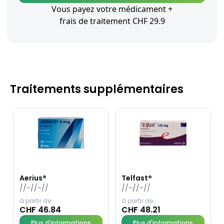
Vous payez votre médicament +
frais de traitement CHF 29.9
Traitements supplémentaires
Aerius®
Telfast®
//-//-//
//-//-//
à partir de
à partir de
CHF 46.84
CHF 48.21
Plus d'informations
Plus d'informations