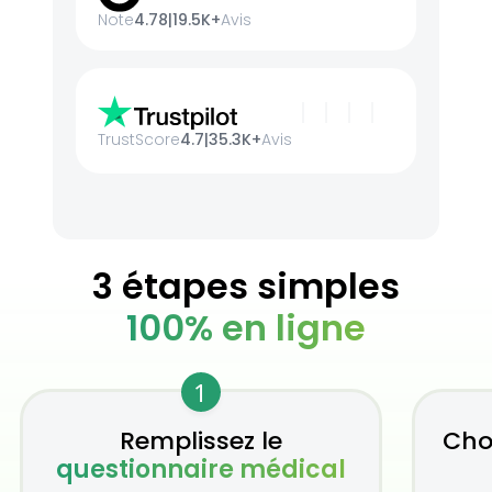
Note
4.78
|
19.5K+
Avis
TrustScore
4.7
|
35.3K+
Avis
3 étapes simples
100% en ligne
1
Remplissez le
Cho
questionnaire médical