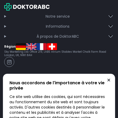
Notre service
Informations
À propos de DoktorABC
Région
Sky Marketing Ltd. Office 219, LABS Atrium Stables Market Chalk Farm Road
London, UK, NW1 8AH
Nous accordons de l'importance à votre vie
privée
Ce site web utilise des cookies, qui sont nécessaires
au fonctionnement du site web et sont toujours
activés. D'autres cookies destinés à personnaliser le
contenu et les publicités et à analyser l'accès à
Doktorabc.com est une plateforme de mise en relation et n’est pas une
pharmacie en ligne. Nous ne vendons ni ne livrons de médicaments ou
notre site web ne sont définis qu'avec votre