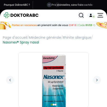
Pourquoi DoktorABC ?
Prix abordables, sans frais cachés
Tous les traitemen
Page d'accueil
/
Médecine générale
/
Rhinite allergique
/
Nasonex® Spray nasal