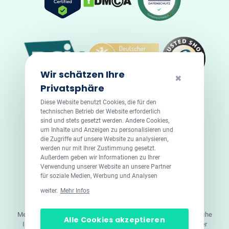
Wir schätzen Ihre
✖
Privatsphäre
Diese Website benutzt Cookies, die für den
technischen Betrieb der Website erforderlich
sind und stets gesetzt werden. Andere Cookies,
um Inhalte und Anzeigen zu personalisieren und
die Zugriffe auf unsere Website zu analysieren,
werden nur mit Ihrer Zustimmung gesetzt.
Außerdem geben wir Informationen zu Ihrer
Verwendung unserer Website an unsere Partner
für soziale Medien, Werbung und Analysen
© 2026 DoktorABC.com
weiter.
Mehr Infos
Doktorabc.com ist eine Vermittlungsplattform. Doktorabc ist
ausdrücklich keine Internetapotheke. Doktorabc bietet keine
Medikamente oder sonstige Produkte an oder liefert diese. Jegliche
Alle Cookies akzeptieren
Informationen zu Produkten, Medikamenten und Preisen auf der