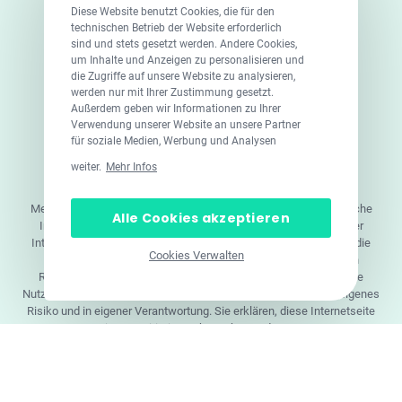
Diese Website benutzt Cookies, die für den
technischen Betrieb der Website erforderlich
sind und stets gesetzt werden. Andere Cookies,
um Inhalte und Anzeigen zu personalisieren und
die Zugriffe auf unsere Website zu analysieren,
werden nur mit Ihrer Zustimmung gesetzt.
Außerdem geben wir Informationen zu Ihrer
Verwendung unserer Website an unsere Partner
für soziale Medien, Werbung und Analysen
© 2026 DoktorABC.com
weiter.
Mehr Infos
Doktorabc.com ist eine Vermittlungsplattform. Doktorabc ist
ausdrücklich keine Internetapotheke. Doktorabc bietet keine
Medikamente oder sonstige Produkte an oder liefert diese. Jegliche
Alle Cookies akzeptieren
Informationen zu Produkten, Medikamenten und Preisen auf der
Internetseite beinhalten kein Angebot von Doktorabc an Sie. Für die
Cookies Verwalten
Einhaltung der in Ihrem Land geltenden Gesetze und sonstigen
Rechtsvorschriften sind Sie als Nutzer selbst verantwortlich. Die
Nutzung unseres Services auf Doktorabc durch Sie erfolgt auf eigenes
Risiko und in eigener Verantwortung. Sie erklären, diese Internetseite
aus eigener Initiative zu besuchen und zu nutzen.