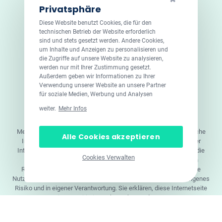
Privatsphäre
Diese Website benutzt Cookies, die für den
technischen Betrieb der Website erforderlich
sind und stets gesetzt werden. Andere Cookies,
um Inhalte und Anzeigen zu personalisieren und
die Zugriffe auf unsere Website zu analysieren,
werden nur mit Ihrer Zustimmung gesetzt.
Außerdem geben wir Informationen zu Ihrer
Verwendung unserer Website an unsere Partner
für soziale Medien, Werbung und Analysen
© 2026 DoktorABC.com
weiter.
Mehr Infos
Doktorabc.com ist eine Vermittlungsplattform. Doktorabc ist
ausdrücklich keine Internetapotheke. Doktorabc bietet keine
Medikamente oder sonstige Produkte an oder liefert diese. Jegliche
Alle Cookies akzeptieren
Informationen zu Produkten, Medikamenten und Preisen auf der
Internetseite beinhalten kein Angebot von Doktorabc an Sie. Für die
Cookies Verwalten
Einhaltung der in Ihrem Land geltenden Gesetze und sonstigen
Rechtsvorschriften sind Sie als Nutzer selbst verantwortlich. Die
Nutzung unseres Services auf Doktorabc durch Sie erfolgt auf eigenes
Risiko und in eigener Verantwortung. Sie erklären, diese Internetseite
aus eigener Initiative zu besuchen und zu nutzen.