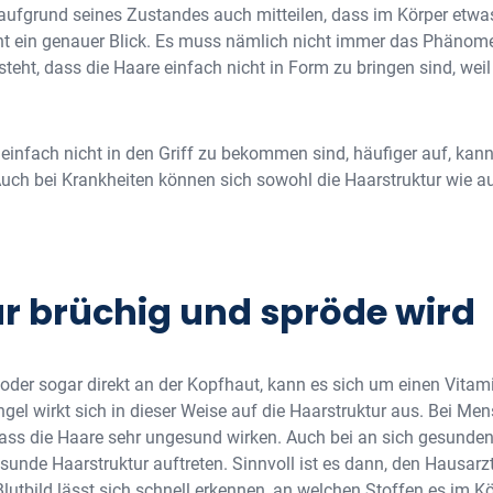
aufgrund seines Zustandes auch mitteilen, dass im Körper etwas
hnt ein genauer Blick. Es muss nämlich nicht immer das Phänome
eht, dass die Haare einfach nicht in Form zu bringen sind, weil
 einfach nicht in den Griff zu bekommen sind, häufiger auf, kan
uch bei Krankheiten können sich sowohl die Haarstruktur wie au
 brüchig und spröde wird
 oder sogar direkt an der Kopfhaut, kann es sich um einen Vitam
el wirkt sich in dieser Weise auf die Haarstruktur aus. Bei Me
dass die Haare sehr ungesund wirken. Auch bei an sich gesunde
unde Haarstruktur auftreten. Sinnvoll ist es dann, den Hausar
lutbild lässt sich schnell erkennen, an welchen Stoffen es im K