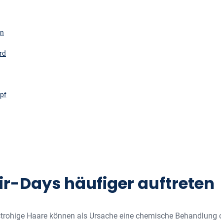
en
rd
mpf
-Days häufiger auftreten
trohige Haare können als Ursache eine chemische Behandlung o